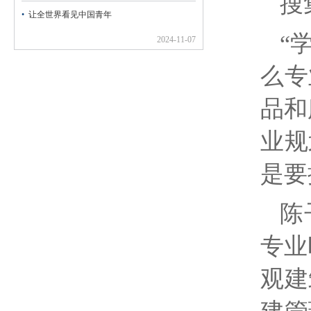
搜
让全世界看见中国青年
“
2024-11-07
么专
品和
业规
是要
陈
专业
观建