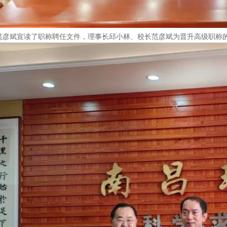
彦斌宣读了职称聘任文件，理事长邱小林、校长范彦斌为晋升高级职称